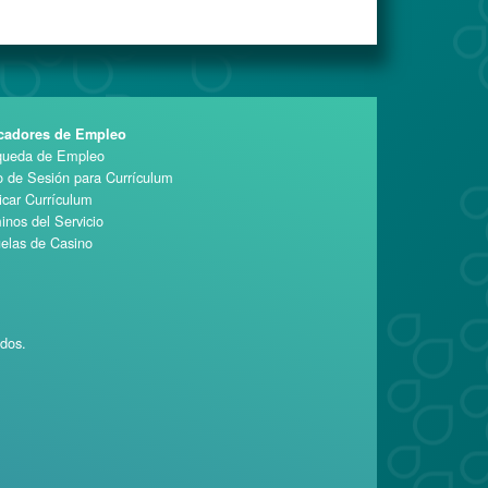
cadores de Empleo
ueda de Empleo
io de Sesión para Currículum
icar Currículum
inos del Servicio
elas de Casino
ados.