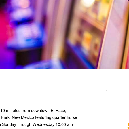
d 10 minutes from downtown El Paso,
d Park, New Mexico featuring quarter horse
pen Sunday through Wednesday 10:00 am-