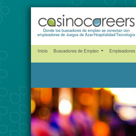
Donde los buscadores de empleo se conectan con
empleadores de Juegos de Azar-Hospitalidad/Tecnología
Inicio
Buscadores de Empleo
Empleadore