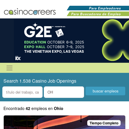
Para Empleadores
Para Buscadores de Empleo
Search 1.538 Casino Job Openings
what
where
Encontrado
42
empleos
en
Ohio
Tiempo Completo