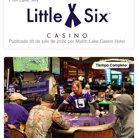
Publicado 30 de julio de 2026 por Mystic Lake Casino Hotel
Tiempo Completo