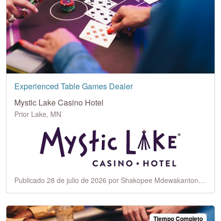
Experienced Table Games Dealer
Mystic Lake Casino Hotel
Prior Lake, MN
Publicado 28 de julio de 2026 por Shakopee Mdewakanton Sioux Community
Tiempo Completo