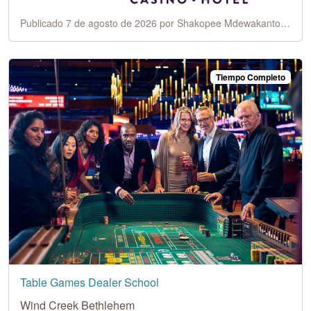
Publicado 7 de agosto de 2026 por Shakopee Mdewakanton Sioux Community
Tiempo Completo
Table Games Dealer School
Wind Creek Bethlehem