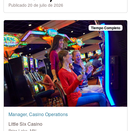
Publicado 20 de julio de 2026
Tiempo Completo
Manager, Casino Operations
Little Six Casino
Prior Lake, MN