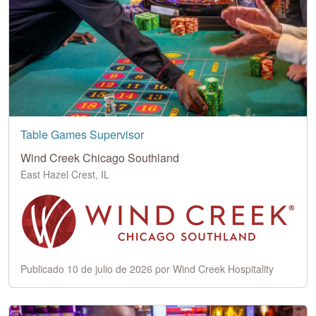
Table Games Supervisor
Wind Creek Chicago Southland
East Hazel Crest, IL
Publicado 10 de julio de 2026 por Wind Creek Hospitality