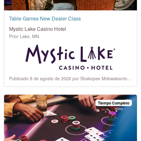
Table Games New Dealer Class
Mystic Lake Casino Hotel
Prior Lake, MN
Publicado 8 de agosto de 2026 por Shakopee Mdewakanton Sioux Community
Tiempo Completo