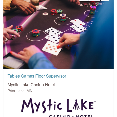
Tables Games Floor Supervisor
Mystic Lake Casino Hotel
Prior Lake, MN