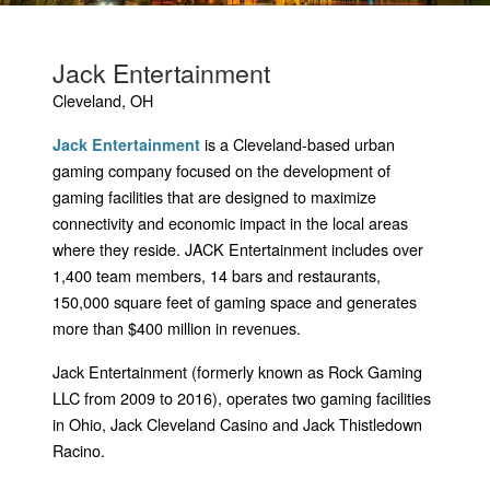
Jack Entertainment
Cleveland, OH
is a Cleveland-based urban
Jack Entertainment
gaming company focused on the development of
gaming facilities that are designed to maximize
connectivity and economic impact in the local areas
where they reside. JACK Entertainment includes over
1,400 team members, 14 bars and restaurants,
150,000 square feet of gaming space and generates
more than $400 million in revenues.
Jack Entertainment (formerly known as Rock Gaming
LLC from 2009 to 2016),
operates two gaming facilities
in Ohio, Jack Cleveland Casino and Jack Thistledown
Racino.