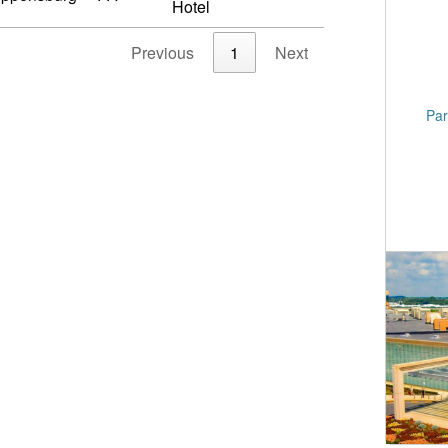
Hotel
Previous
1
Next
Par