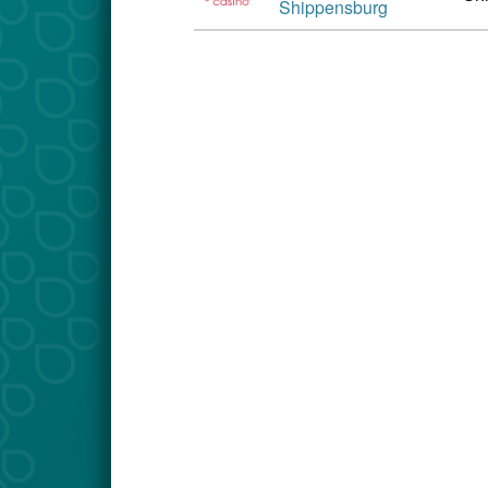
Shippensburg