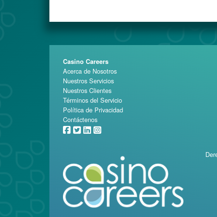
Casino Careers
Acerca de Nosotros
Nuestros Servicios
Nuestros Clientes
Términos del Servicio
Política de Privacidad
Contáctenos
Dere