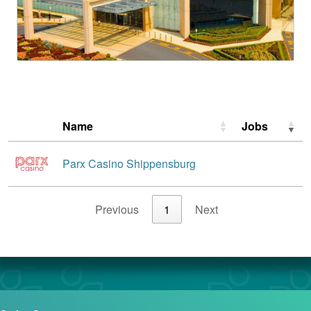
Name
Jobs
Parx Casino Shippensburg
Previous
1
Next