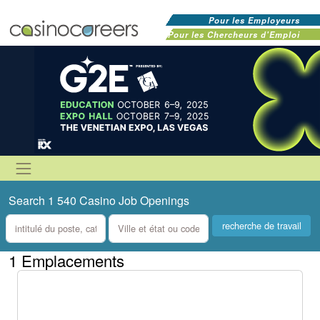
Pour les Employeurs
Pour les Chercheurs d'Emploi
Search 1 540 Casino Job Openings
what
where
1 Emplacements