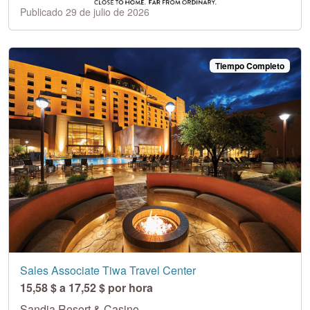
Publicado 29 de julio de 2026
Tiempo Completo
Sales Associate Tiwa Travel Center
15,58 $ a 17,52 $ por hora
Sandia Resort & Casino