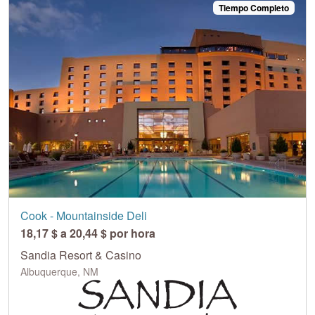
Tiempo Completo
Cook - Mountainside Deli
18,17 $ a 20,44 $ por hora
Sandia Resort & Casino
Albuquerque, NM