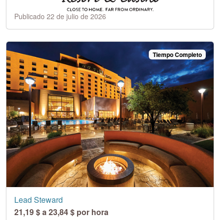
Publicado 22 de julio de 2026
Tiempo Completo
Lead Steward
21,19 $ a 23,84 $ por hora