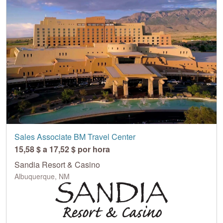
Sales Associate BM Travel Center
15,58 $ a 17,52 $ por hora
Sandia Resort & Casino
Albuquerque, NM