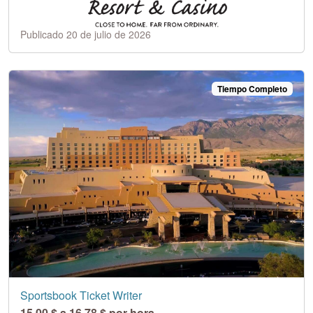
Publicado 20 de julio de 2026
Tiempo Completo
Sportsbook Ticket Writer
15,00 $ a 16,78 $ por hora