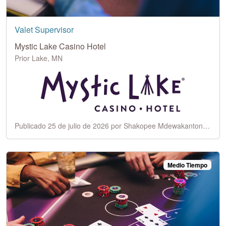
Valet Supervisor
Mystic Lake Casino Hotel
Prior Lake, MN
Publicado 25 de julio de 2026 por Shakopee Mdewakanton Sioux Community
Medio Tiempo