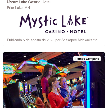
Mystic Lake Casino Hotel
Prior Lake, MN
Publicado 5 de agosto de 2026 por Shakopee Mdewakanton Sioux Community
Tiempo Completo