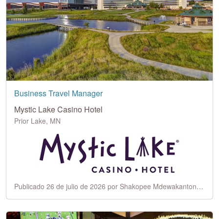
Business Travel Manager
Mystic Lake Casino Hotel
Prior Lake, MN
Publicado 26 de julio de 2026 por Shakopee Mdewakanton Sioux Community