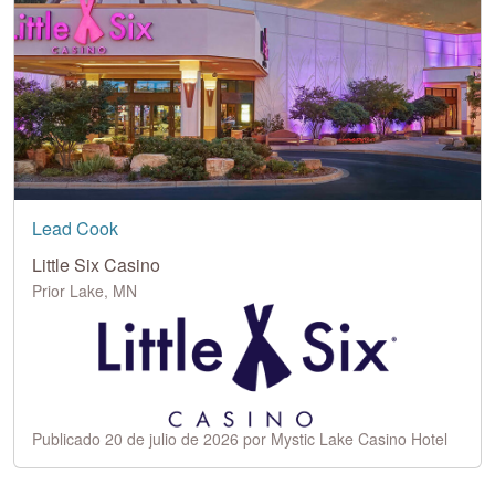
Lead Cook
Little Six Casino
Prior Lake, MN
Publicado 20 de julio de 2026 por Mystic Lake Casino Hotel