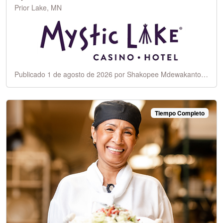
Prior Lake, MN
Publicado 1 de agosto de 2026 por Shakopee Mdewakanton Sioux Community
Tiempo Completo