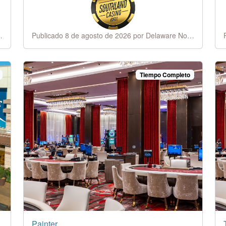
por Delaware North
Publicado 8 de agosto de 2026 por Delaware North
Tiempo Completo
Painter