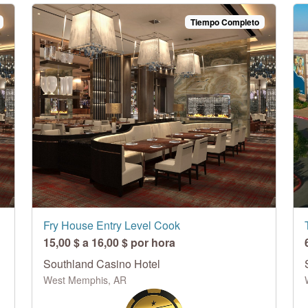
Tiempo Completo
Fry House Entry Level Cook
15,00 $ a 16,00 $ por hora
Southland Casino Hotel
West Memphis, AR