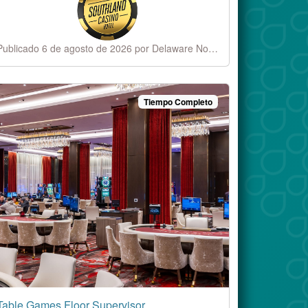
Publicado 6 de agosto de 2026 por Delaware North
Tiempo Completo
Table Games Floor Supervisor