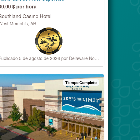
30,00 $ por hora
Southland Casino Hotel
West Memphis, AR
Publicado 5 de agosto de 2026 por Delaware North
Tiempo Completo