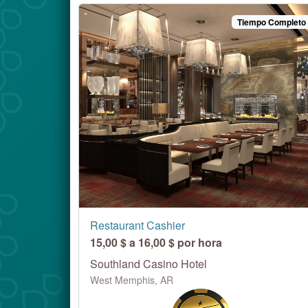
Tiempo Completo
Restaurant Cashier
15,00 $ a 16,00 $ por hora
Southland Casino Hotel
West Memphis, AR