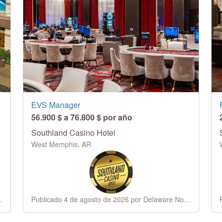
EVS Manager
56.900 $ a 76.800 $ por año
Southland Casino Hotel
West Memphis, AR
por Delaware North
Publicado 4 de agosto de 2026 por Delaware North