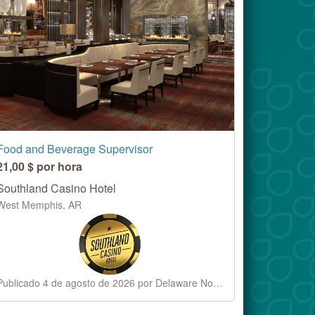
Food and Beverage Supervisor
21,00 $ por hora
Southland Casino Hotel
West Memphis, AR
Publicado 4 de agosto de 2026 por Delaware North