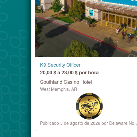
K9 Security Officer
20,00 $ a 23,00 $ por hora
Southland Casino Hotel
West Memphis, AR
Publicado 5 de agosto de 2026 