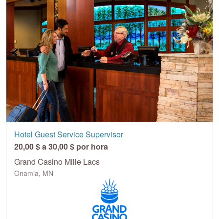
Hotel Guest Service Supervisor
20,00 $ a 30,00 $ por hora
Grand Casino Mille Lacs
Onamia, MN