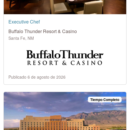
Executive Chef
Buffalo Thunder Resort & Casino
Santa Fe, NM
Publicado 6 de agosto de 2026
Tiempo Completo