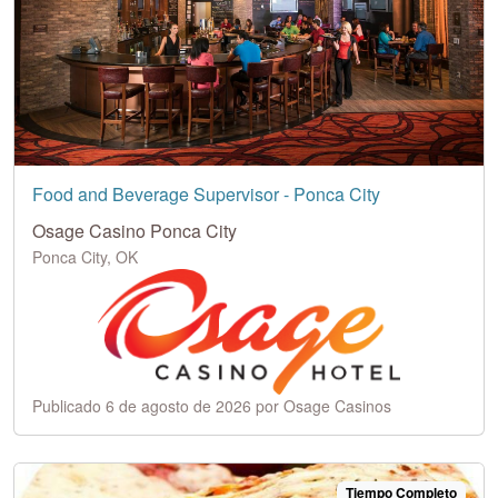
Food and Beverage Supervisor - Ponca City
Osage Casino Ponca City
Ponca City, OK
Publicado 6 de agosto de 2026 por Osage Casinos
Tiempo Completo