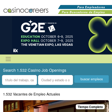
Para Empleadores
Para Buscadores de Empleo
Search 1.532 Casino Job Openings
what
where
1.532 Vacantes de Empleo Actuales
Tiempo Completo