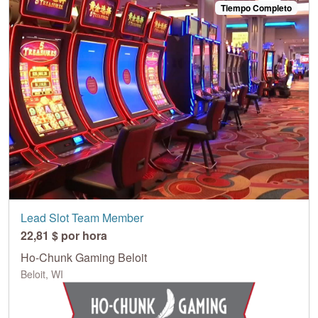
Tiempo Completo
Lead Slot Team Member
22,81 $ por hora
Ho-Chunk Gaming Beloit
Beloit, WI