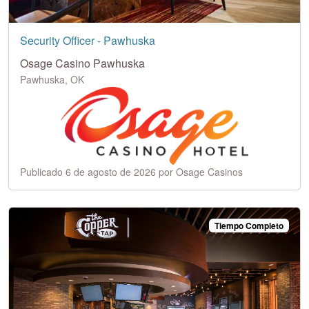
Security Officer - Pawhuska
Osage Casino Pawhuska
Pawhuska, OK
Publicado 6 de agosto de 2026 por Osage Casinos
Tiempo Completo