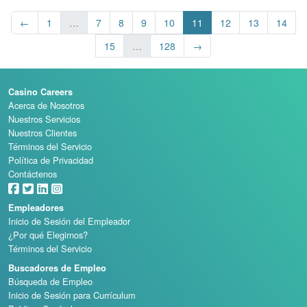
←
1
…
7
8
9
10
11
12
13
14
15
…
128
→
Casino Careers
Acerca de Nosotros
Nuestros Servicios
Nuestros Clientes
Términos del Servicio
Política de Privacidad
Contáctenos
Empleadores
Inicio de Sesión del Empleador
¿Por qué Elegirnos?
Términos del Servicio
Buscadores de Empleo
Búsqueda de Empleo
Inicio de Sesión para Currículum