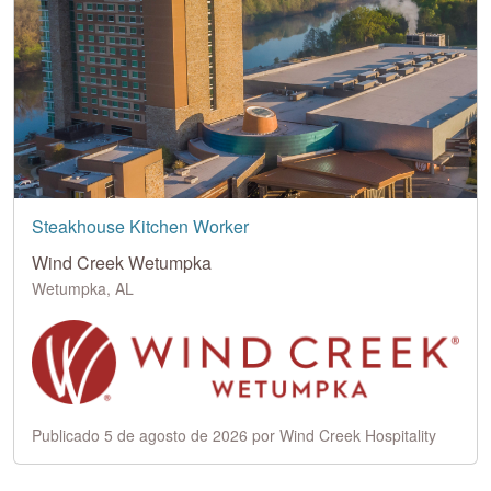
Steakhouse Kitchen Worker
Wind Creek Wetumpka
Wetumpka, AL
Publicado 5 de agosto de 2026 por Wind Creek Hospitality