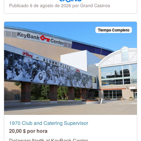
Publicado 6 de agosto de 2026 por Grand Casinos
Tiempo Completo
1970 Club and Catering Supervisor
20,00 $ por hora
Delaware North at KeyBank Center