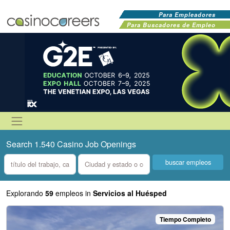
Para Empleadores
Para Buscadores de Empleo
Search 1.540 Casino Job Openings
what
where
Explorando
59
empleos in
Servicios al Huésped
Tiempo Completo