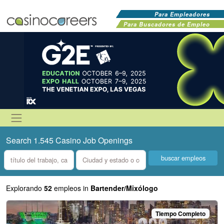
Para Empleadores
Para Buscadores de Empleo
Search 1.545 Casino Job Openings
what
where
Explorando
52
empleos in
Bartender/Mixólogo
Tiempo Completo