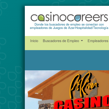
Donde los buscadores de empleo se conectan con
empleadores de Juegos de Azar-Hospitalidad/Tecnología
Inicio
Buscadores de Empleo
Empleadore