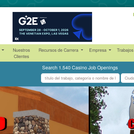
s
Nuestros
Recursos de Carrera
Empresa
Trabajos
Clientes
Search 1.540 Casino Job Openings
what
where