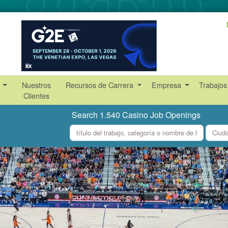
s
Nuestros
Recursos de Carrera
Empresa
Trabajos
Clientes
Search 1.540 Casino Job Openings
what
where