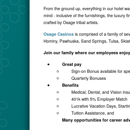
From the ground up, everything in our hotel wa
mind - inclusive of the furnishings, the luxury f
crafted by Osage tribal artists.
is comprised of a family of sev
Osage Casinos
Hominy, Pawhuska, Sand Springs, Tulsa, Skiat
Join our family where our employees enjoy
Great pay
Sign-on Bonus available for speci
Quarterly Bonuses
Benefits
Medical, Dental, and Vision insur
401k with 5% Employer Match
Lucrative Vacation Days, Startin
Tuition Assistance, and
Many opportunities for career a