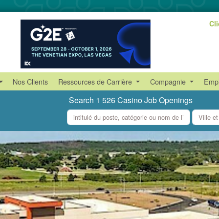
Cl
Nos Clients
Ressources de Carrière
Compagnie
Empl
Search 1 526 Casino Job Openings
what
where