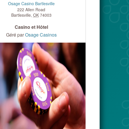
Osage Casino Bartlesville
222 Allen Road
Bartlesville
,
OK
74003
Casino et Hôtel
Géré par
Osage Casinos