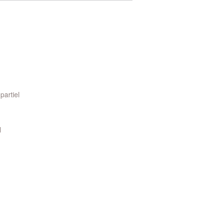
partiel
l