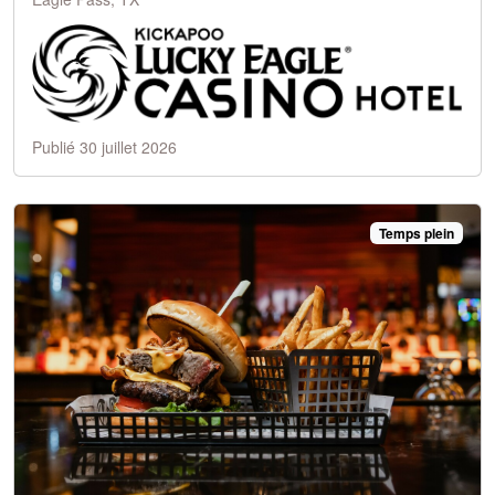
Publié 30 juillet 2026
Temps plein