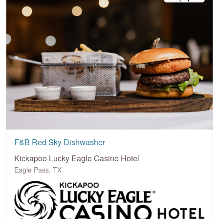
F&B Red Sky Dishwasher
Kickapoo Lucky Eagle Casino Hotel
Eagle Pass, TX