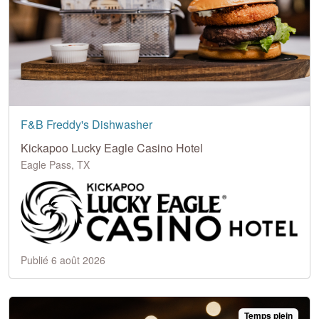
F&B Freddy's Dishwasher
Kickapoo Lucky Eagle Casino Hotel
Eagle Pass, TX
Publié 6 août 2026
Temps plein