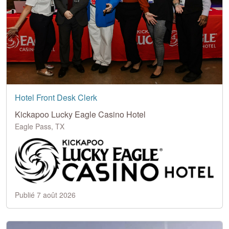
Hotel Front Desk Clerk
Kickapoo Lucky Eagle Casino Hotel
Eagle Pass, TX
Publié 7 août 2026