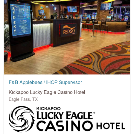
F&B Applebees / IHOP Supervisor
Kickapoo Lucky Eagle Casino Hotel
Eagle Pass, TX