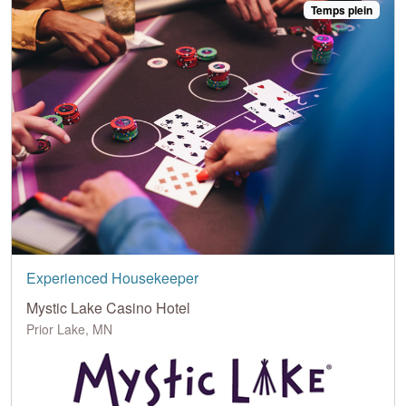
Temps plein
Experienced Housekeeper
Mystic Lake Casino Hotel
Prior Lake, MN