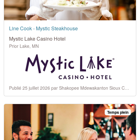
Line Cook - Mystic Steakhouse
Mystic Lake Casino Hotel
Prior Lake, MN
Publié 25 juillet 2026 par Shakopee Mdewakanton Sioux Community
Temps plein