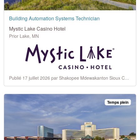
Building Automation Systems Technician
Mystic Lake Casino Hotel
Prior Lake, MN
Publié 17 juillet 2026 par Shakopee Mdewakanton Sioux Community
Temps plein