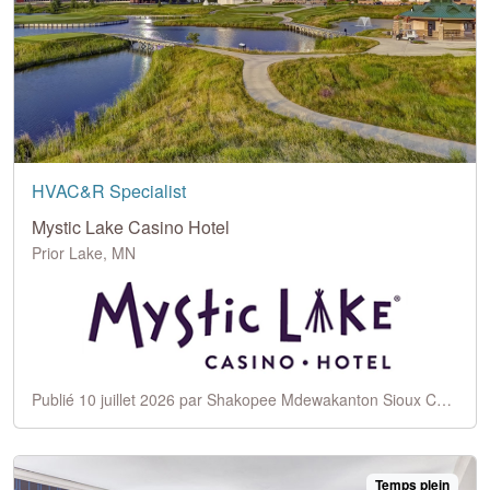
HVAC&R Specialist
Mystic Lake Casino Hotel
Prior Lake, MN
Publié 10 juillet 2026 par Shakopee Mdewakanton Sioux Community
Temps plein