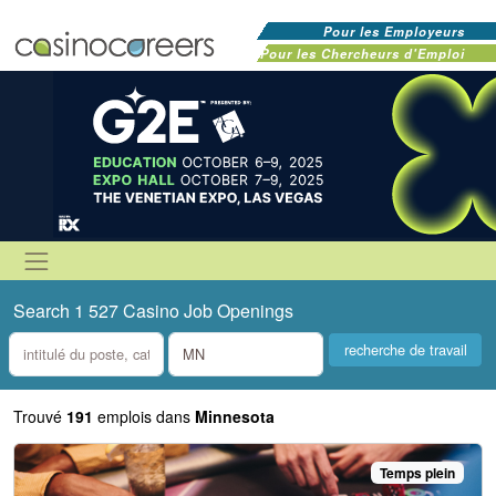
Pour les Employeurs
Pour les Chercheurs d'Emploi
Search 1 527 Casino Job Openings
what
where
Trouvé
191
emplois
dans
Minnesota
Temps plein