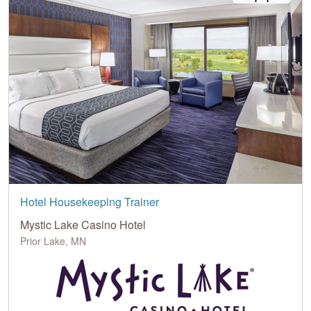
Hotel Housekeeping Trainer
Mystic Lake Casino Hotel
Prior Lake, MN