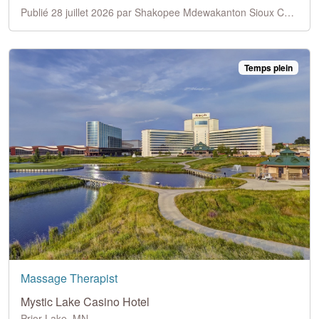
Publié 28 juillet 2026 par Shakopee Mdewakanton Sioux Community
Temps plein
Massage Therapist
Mystic Lake Casino Hotel
Prior Lake, MN