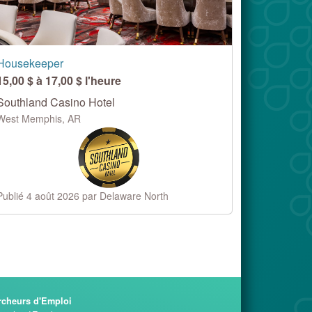
Housekeeper
15,00 $ à 17,00 $ l'heure
Southland Casino Hotel
West Memphis, AR
Publié 4 août 2026 par Delaware North
rcheurs d'Emploi