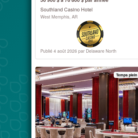
Southland Casino Hotel
West Memphis, AR
Publié 4 août 2026 par Delaware North
Temps plein