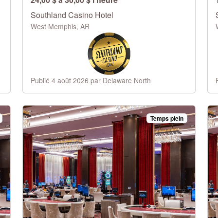
Southland Casino Hotel
West Memphis, AR
Publié 4 août 2026 par Delaware North
Temps plein