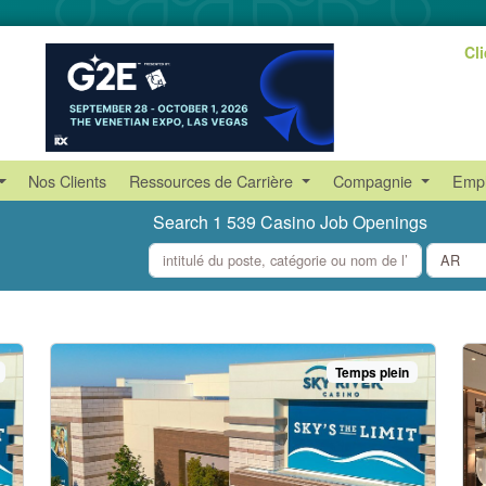
Cl
Nos Clients
Ressources de Carrière
Compagnie
Empl
Search 1 539 Casino Job Openings
what
where
Temps plein