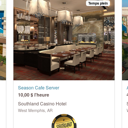
Temps plein
Season Cafe Server
10,00 $ l'heure
Southland Casino Hotel
West Memphis, AR