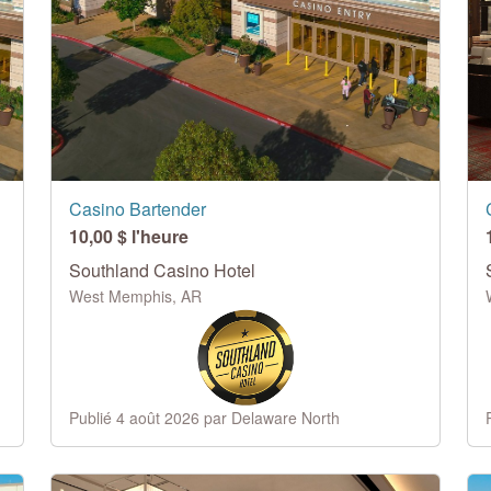
Casino Bartender
10,00 $ l'heure
Southland Casino Hotel
West Memphis, AR
Publié 4 août 2026 par Delaware North