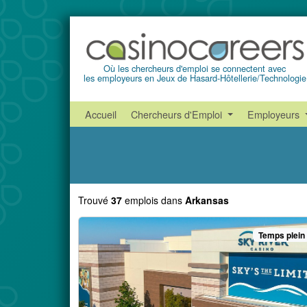
Où les chercheurs d'emploi se connectent avec
les employeurs en Jeux de Hasard-Hôtellerie/Technologie
Accueil
Chercheurs d'Emploi
Employeurs
Trouvé
37
emplois
dans
Arkansas
Temps plein