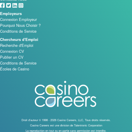
Employeurs
Connexion Employeur
Pourquoi Nous Choisir ?
Conditions de Service
Chercheurs d'Emploi
Recherche d'Emploi
Connexion CV
Publier un CV
Conditions de Service
Écoles de Casino
Droit d'auteur © 1998 - 2026 Casino Careers, LLC, Tous droits réservés.
Casino Careers est une division de Talentronic Corporation
La reproduction en tout ou en partie sans permission est interdite.