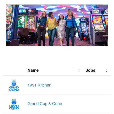
Name
Jobs
1991 Kitchen
Grand Cup & Cone