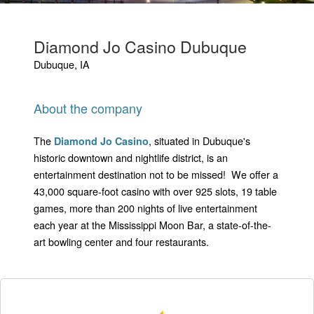
Diamond Jo Casino Dubuque
Dubuque, IA
About the company
The
, situated in Dubuque's
Diamond Jo Casino
historic downtown and nightlife district, is an
entertainment destination not to be missed! We offer a
43,000 square-foot casino with over 925 slots, 19 table
games, more than 200 nights of live entertainment
each year at the Mississippi Moon Bar, a state-of-the-
art bowling center and four restaurants.