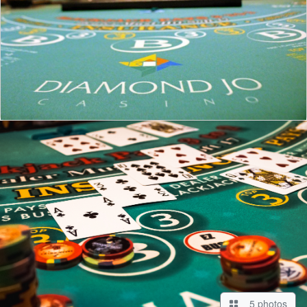
5 photos